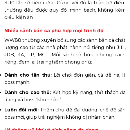
3–10 lần số tiền cược. Cùng với đó là toàn bộ điểm
thưởng đều được quy đổi minh bạch, không kèm
điều kiện ẩn.
Nhiều sảnh bắn cá phù hợp mọi trình độ
WW88 thường xuyên bổ sung các sảnh bắn cá chất
lượng cao từ các nhà phát hành nổi tiếng như JILI,
JDB, KA, TP, MG… Mỗi sảnh sở hữu phong cách
riêng, đem lại trải nghiệm phong phú:
Dành cho tân thủ:
Lối chơi đơn giản, cá dễ hạ, ít
boss mạnh.
Dành cho cao thủ:
Kết hợp kỹ năng, thử thách đa
dạng và boss “khó nhằn”.
Luôn đổi mới:
Thêm chủ đề đại dương, chế độ săn
boss mới, giúp trải nghiệm không bị nhàm chán.