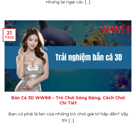
nhưng lại ngại các [...]
21
Th12
Bắn Cá 3D WW88 – Trò Chơi Sống Động, Cách Chơi
Chi Tiết
Bạn có phải là fan của những trò chơi giải trí hấp dẫn? Vậy
thì [...]