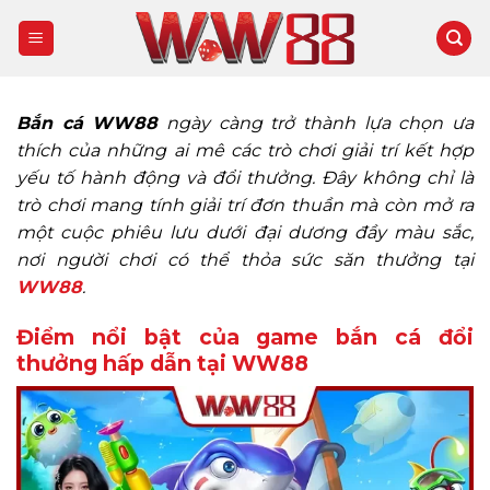
Chuyển
đến
nội
dung
Bắn cá WW88
ngày càng trở thành lựa chọn ưa
thích của những ai mê các trò chơi giải trí kết hợp
yếu tố hành động và đổi thưởng. Đây không chỉ là
trò chơi mang tính giải trí đơn thuần mà còn mở ra
một cuộc phiêu lưu dưới đại dương đầy màu sắc,
nơi người chơi có thể thỏa sức săn thưởng tại
WW88
.
Điểm nổi bật của game bắn cá đổi
thưởng hấp dẫn tại WW88