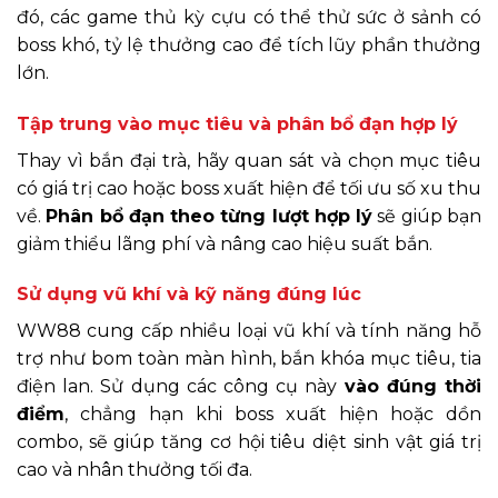
đó, các game thủ kỳ cựu có thể thử sức ở sảnh có
boss khó, tỷ lệ thưởng cao để tích lũy phần thưởng
lớn.
Tập trung vào mục tiêu và phân bổ đạn hợp lý
Thay vì bắn đại trà, hãy quan sát và chọn mục tiêu
có giá trị cao hoặc boss xuất hiện để tối ưu số xu thu
về.
Phân bổ đạn theo từng lượt hợp lý
sẽ giúp bạn
giảm thiểu lãng phí và nâng cao hiệu suất bắn.
Sử dụng vũ khí và kỹ năng đúng lúc
WW88 cung cấp nhiều loại vũ khí và tính năng hỗ
trợ như bom toàn màn hình, bắn khóa mục tiêu, tia
điện lan. Sử dụng các công cụ này
vào đúng thời
điểm
, chẳng hạn khi boss xuất hiện hoặc dồn
combo, sẽ giúp tăng cơ hội tiêu diệt sinh vật giá trị
cao và nhân thưởng tối đa.