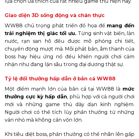
lựa chọn ưa thích của rất nhiều game thủ hiện nay.
Giao diện 3D sống động và chân thực
WW88 chú trọng phát triển đồ họa để
mang đến
trải nghiệm thị giác tối ưu.
Từng sinh vật biển, làn
nước, rạn san hô đều được mô phỏng chi tiết,
chuyển động mượt mà. Mỗi phát bắn, âm thanh của
boss hay hiệu ứng nổ đều khiến người chơi cảm
nhận như đang lặn sâu trong đại dương thật sự.
Tỷ lệ đổi thưởng hấp dẫn ở bắn cá WW88
Một điểm mạnh lớn của bắn cá tại WW88 là
mức
thưởng cực kỳ hấp dẫn
, phù hợp với cả người chơi
mới và những game thủ dày dạn kinh nghiệm.
Người chơi có thể tích lũy phần thưởng từ những
ván nhỏ mà không cần vốn lớn.
Khi tiêu diệt boss, phần thưởng có thể nhân lên gấp