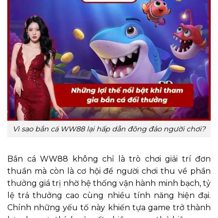
Vì sao bắn cá WW88 lại hấp dẫn đông đảo người chơi?
Bắn cá WW88 không chỉ là trò chơi giải trí đơn
thuần mà còn là cơ hội để người chơi thu về phần
thưởng giá trị nhờ hệ thống vận hành minh bạch, tỷ
lệ trả thưởng cao cùng nhiều tính năng hiện đại.
Chính những yếu tố này khiến tựa game trở thành