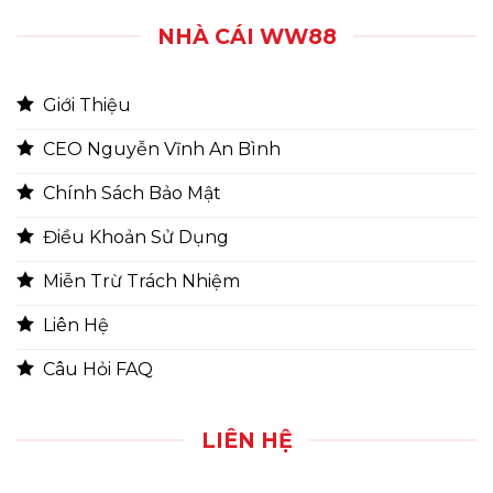
NHÀ CÁI WW88
Giới Thiệu
CEO Nguyễn Vĩnh An Bình
Chính Sách Bảo Mật
Điều Khoản Sử Dụng
Miễn Trừ Trách Nhiệm
Liên Hệ
Câu Hỏi FAQ
LIÊN HỆ