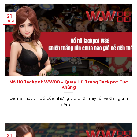
21
Th12
Nổ Hũ Jackpot WW88 – Quay Hũ Trúng Jackpot Cực
Khủng
Bạn là một tín đồ của những trò chơi may rủi và đang tìm
kiếm [...]
21