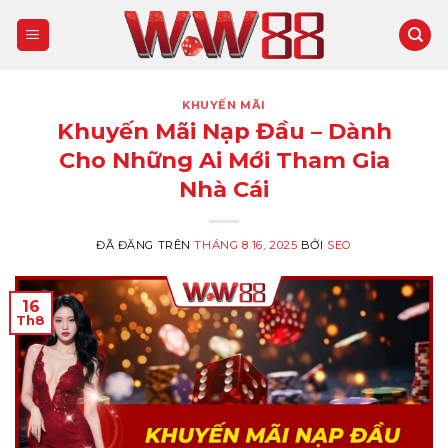
Chuyển
đến
nội
dung
KHUYẾN MÃI
Khuyến Mãi Nạp Đầu – Dành
Cho Những Ai Mới Tham Gia
Nhà Cái
ĐÃ ĐĂNG TRÊN
THÁNG 8 16, 2025
BỞI
SEO
16
Th8