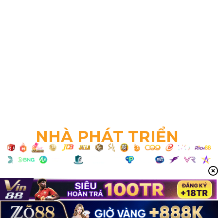
NHÀ PHÁT TRIỂN
Copyright 2026 ©
WW88