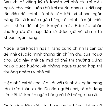
Sau khi đã đăng ký tài khoản với nhà cái, thì điều
người chơi cần tuân thủ khi muốn nhận ưu đãi nạp
lần đầu đó chính là phải liên kết tài khoản ngân
hàng. Do tài khoản ngân hàng, sẽ chính là một chiếc
chìa khóa để nhận khuyến mãi. Bởi các phần
thưởng ưu đãi nạp đầu sẽ được gửi về, chính tài
khoản ngân hàng.
Ngoài ra tài khoản ngân hàng cũng chính là căn cứ
để nhà cái, xác minh thông tin chính chủ của người
chơi. Lúc này nhà cái mới có thể trả thưởng đúng
người được hưởng, và phòng ngừa trường hợp trả
thưởng nhầm tại nhà cái.
Hiện nhà cái đã cho liên kết với rất nhiều ngân hàng
lớn, trên toàn quốc. Do đó người chơi, sẽ dễ dàng
liên kết tài khoản ngân hàng với hệ thống nhà cái.
Quá trình liên kết tài khoản ngân hàng thì người