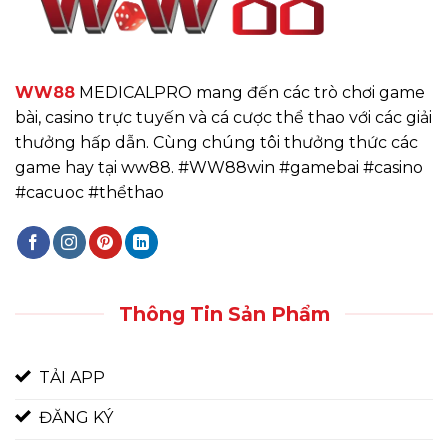
WW88
MEDICALPRO mang đến các trò chơi game
bài, casino trực tuyến và cá cược thể thao với các giải
thưởng hấp dẫn. Cùng chúng tôi thưởng thức các
game hay tại ww88. #WW88win #gamebai #casino
#cacuoc #thểthao
Thông Tin Sản Phẩm
TẢI APP
ĐĂNG KÝ