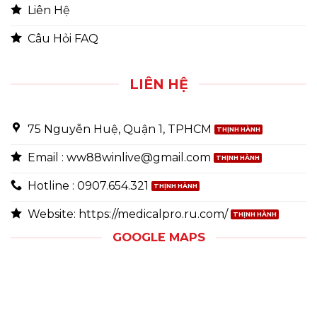
Liên Hệ
Câu Hỏi FAQ
LIÊN HỆ
75 Nguyễn Huệ, Quận 1, TPHCM
Email :
ww88winlive@gmail.com
Hotline : 0907.654.321
Website: https://medicalpro.ru.com/
GOOGLE MAPS