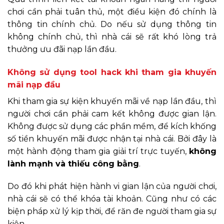
chơi cần phải tuân thủ, một điều kiện đó chính là
thông tin chính chủ. Do nếu sử dụng thông tin
không chính chủ, thì nhà cái sẽ rất khó lòng trả
thưởng ưu đãi nạp lần đầu.
Không sử dụng tool hack khi tham gia khuyến
mãi nạp đầu
Khi tham gia sự kiện khuyến mãi về nạp lần đầu, thì
người chơi cần phải cam kết không được gian lận.
Không được sử dụng các phần mềm, để kích khống
số tiền khuyến mãi được nhận tại nhà cái. Bởi đây là
một hành động tham gia giải trí trực tuyến,
không
lành mạnh và thiếu công bằng
.
Do đó khi phát hiện hành vi gian lận của người chơi,
nhà cái sẽ có thể khóa tài khoản. Cũng như có các
biện pháp xử lý kịp thời, để răn đe người tham gia sự
kiện.