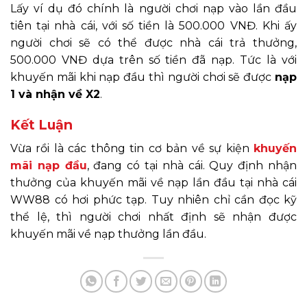
Lấy ví dụ đó chính là người chơi nạp vào lần đầu
tiên tại nhà cái, với số tiền là 500.000 VNĐ. Khi ấy
người chơi sẽ có thể được nhà cái trả thưởng,
500.000 VNĐ dựa trên số tiền đã nạp. Tức là với
khuyến mãi khi nạp đầu thì người chơi sẽ được
nạp
1 và nhận về X2
.
Kết Luận
Vừa rồi là các thông tin cơ bản về sự kiện
khuyến
mãi nạp đầu
, đang có tại nhà cái. Quy định nhận
thưởng của khuyến mãi về nạp lần đầu tại nhà cái
WW88 có hơi phức tạp. Tuy nhiên chỉ cần đọc kỹ
thể lệ, thì người chơi nhất định sẽ nhận được
khuyến mãi về nạp thưởng lần đầu.