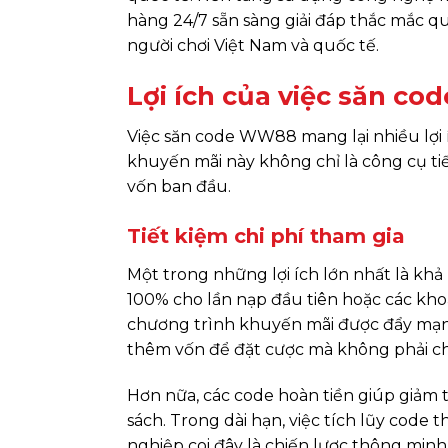
hàng 24/7 sẵn sàng giải đáp thắc mắc qu
người chơi Việt Nam và quốc tế.
Lợi ích của việc săn c
Việc săn code WW88 mang lại nhiều lợi í
khuyến mãi này không chỉ là công cụ t
vốn ban đầu.
Tiết kiệm chi phí tham gia
Một trong những lợi ích lớn nhất là khả
100% cho lần nạp đầu tiên hoặc các kho
chương trình khuyến mãi được đẩy mạnh 
thêm vốn để đặt cược mà không phải chi
Hơn nữa, các code hoàn tiền giúp giảm 
sách. Trong dài hạn, việc tích lũy cod
nghiệp coi đây là chiến lược thông minh