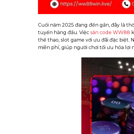
Cuối năm 2025 đang đến gần, đây là thờ
tuyến hàng đầu. Việc
săn code WW88
k
thể thao, slot game với ưu đãi đặc biệ
miễn phí, giúp người chơi tối ưu hóa lợi