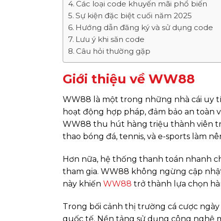
Các loại code khuyến mãi phổ biến
Sự kiện đặc biệt cuối năm 2025
Hướng dẫn đăng ký và sử dụng code
Lưu ý khi săn code
Câu hỏi thường gặp
Giới thiệu về WW88
WW88 là một trong những nhà cái uy tí
hoạt động hợp pháp, đảm bảo an toàn và 
WW88 thu hút hàng triệu thành viên trên
thao bóng đá, tennis, và e-sports làm n
Hơn nữa, hệ thống thanh toán nhanh ch
tham gia. WW88 không ngừng cập nhật c
này khiến
WW88
trở thành lựa chọn h
Trong bối cảnh thị trường cá cược ngà
quốc tế. Nền tảng sử dụng công nghệ mã 