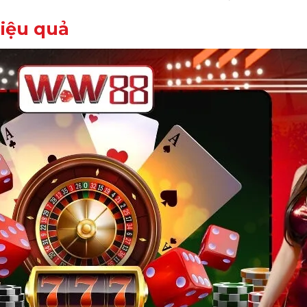
iệu quả