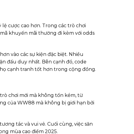
lệ cược cao hơn. Trong các trò chơi
o, mã khuyến mãi thường đi kèm với odds
ơn vào các sự kiện đặc biệt. Nhiều
rận đấu duy nhất. Bên cạnh đó, code
 họ cạnh tranh tốt hơn trong cộng đồng.
 trò chơi mới mà không tốn kém, từ
 dạng của WW88 mà không bị giới hạn bởi
ương tác và vui vẻ. Cuối cùng, việc săn
rong mùa cao điểm 2025.