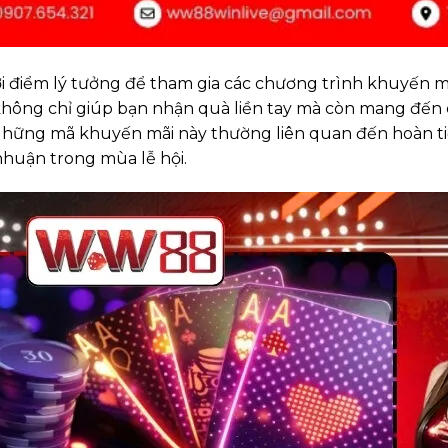
i điểm lý tưởng để tham gia các chương trình khuyến m
hông chỉ giúp bạn nhận quà liền tay mà còn mang đến cơ 
t. Những mã khuyến mãi này thường liên quan đến hoàn t
 nhuận trong mùa lễ hội.