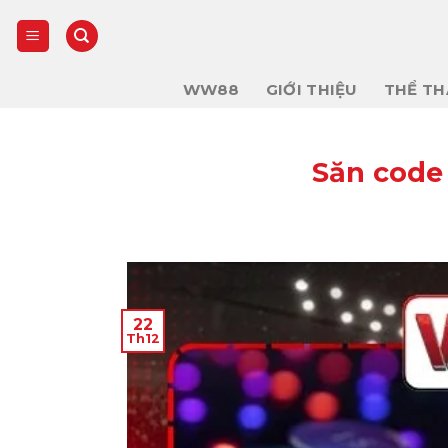
Chuyển
đến
nội
dung
WW88
GIỚI THIỆU
THỂ T
Săn code
22
Th12