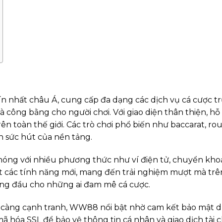
n nhất châu Á, cung cấp đa dạng các dịch vụ cá cược t
công bằng cho người chơi. Với giao diện thân thiện, hỗ
 toàn thế giới. Các trò chơi phổ biến như baccarat, roul
ên sức hút của nền tảng.
óng với nhiều phương thức như ví điện tử, chuyển kho
ác tính năng mới, mang đến trải nghiệm mượt mà trên c
àng đầu cho những ai đam mê cá cược.
y càng cạnh tranh, WW88 nổi bật nhờ cam kết bảo mật d
hóa SSL để bảo vệ thông tin cá nhân và giao dịch tài ch