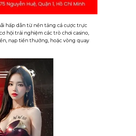
ãi hấp dẫn từ nền tảng cá cược trực
hội trải nghiệm các trò chơi casino,
iền, nạp tiền thưởng, hoặc vòng quay