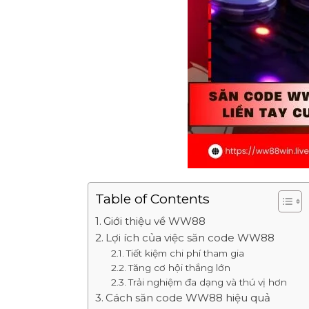
Table of Contents
Giới thiệu về WW88
Lợi ích của việc săn code WW88
Tiết kiệm chi phí tham gia
Tăng cơ hội thắng lớn
Trải nghiệm đa dạng và thú vị hơn
Cách săn code WW88 hiệu quả