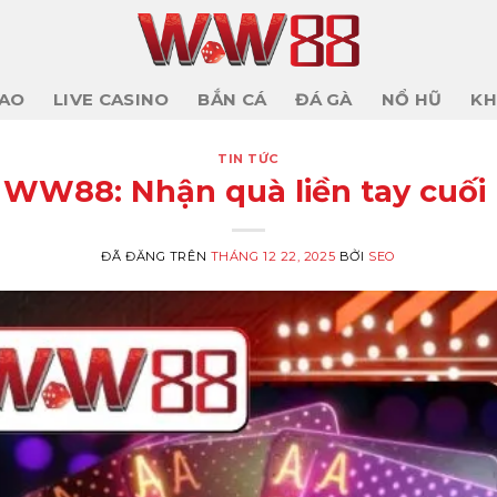
HAO
LIVE CASINO
BẮN CÁ
ĐÁ GÀ
NỔ HŨ
KH
TIN TỨC
 WW88: Nhận quà liền tay cuối
ĐÃ ĐĂNG TRÊN
THÁNG 12 22, 2025
BỞI
SEO